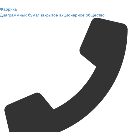
Фабрика
Диаграммных бумаг
закрытое акционерное общество