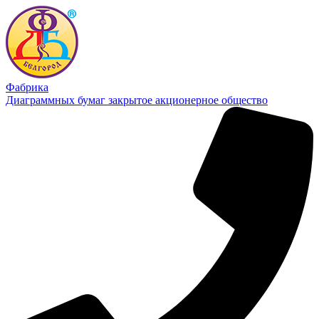
Фабрика
Диаграммных бумаг
закрытое акционерное общество