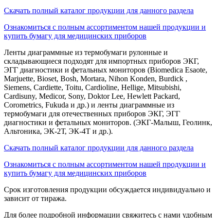
Скачать полный каталог продукции для данного раздела
Ознакомиться с полным ассортиментом нашей продукции и
купить бумагу для медицинских приборов
Ленты диаграммные из термобумаги рулонные и
складывающиеся подходят для импортных приборов ЭКГ,
ЭГГ диагностики и фетальных мониторов (Biomedica Esaote,
Marjuette, Bioset, Bosh, Mortara, Nihon Konden, Burdick ,
Siemens, Cardiette, Toitu, Cardioline, Hellige, Mitsubishi,
Cardisuny, Medicor, Sony, Doktor Lee, Hewlett Packard,
Corometrics, Fukuda и др.) и ленты диаграммные из
термобумаги для отечественных приборов ЭКГ, ЭГГ
диагностики и фетальных мониторов. (ЭКГ-Малыш, Геолинк,
Альтоника, ЭК-2Т, ЭК-4Т и др.).
Скачать полный каталог продукции для данного раздела
Ознакомиться с полным ассортиментом нашей продукции и
купить бумагу для медицинских приборов
Срок изготовления продукции обсуждается индивидуально и
зависит от тиража.
Для более подробной информации свяжитесь с нами удобным