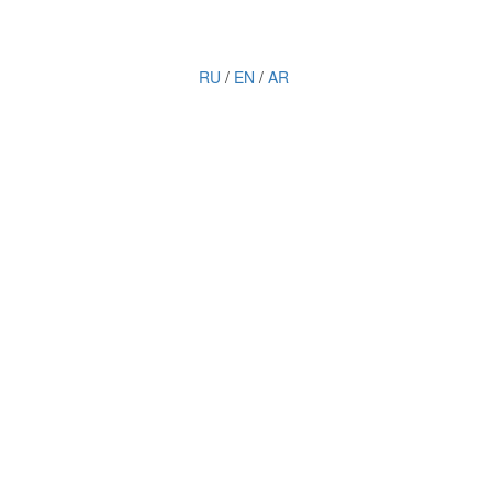
RU
/
EN
/
AR