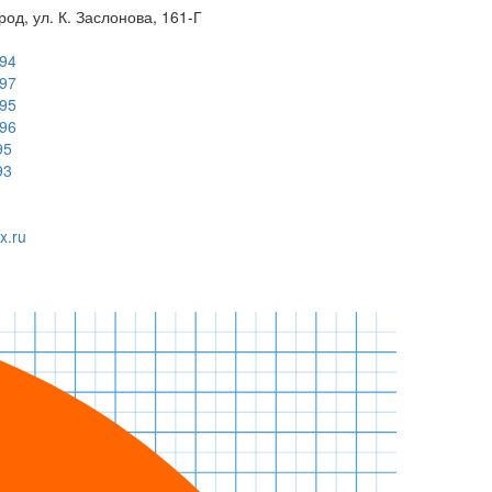
род, ул. К. Заслонова, 161-Г
-94
-97
-95
-96
95
93
x.ru