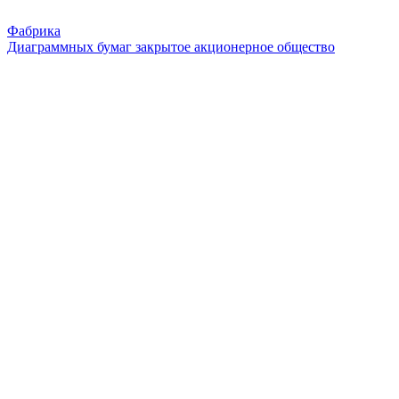
Фабрика
Диаграммных бумаг
закрытое акционерное общество