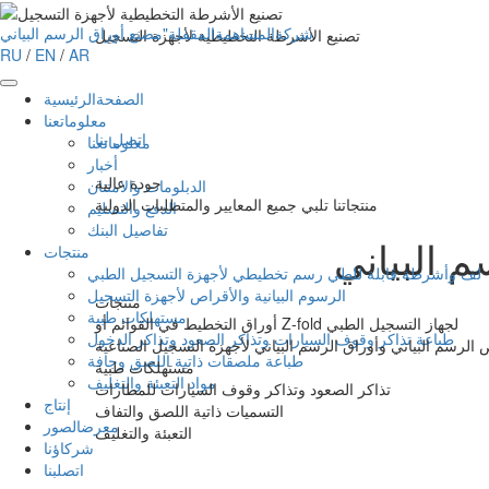
شركةالمساهمةالمقفلة"مصنع أوراق الرسم البياني
تصنيع الأشرطة التخطيطية لأجهزة التسجيل
RU
/
EN
/
AR
الصفحةالرئيسية
معلوماتعنا
اتصل بنا
معلوماتعنا
أخبار
جودة عالية
الدبلومات والامتنان
منتجاتنا تلبي جميع المعايير والمتطلبات الدولية
الدفع والتسليم
تفاصيل البنك
 البياني
منتجات
لف وأشرطة قابلة للطي رسم تخطيطي لأجهزة التسجيل الطبي
الرسوم البيانية والأقراص لأجهزة التسجيل
منتجات
مستهلكات طبية
أوراق التخطيط في القوائم أو Z-fold لجهاز التسجيل الطبي
طباعة تذاكر وقوف السيارات وتذاكر الصعود وتذاكر الدخول
الرسم البياني وأوراق الرسم البياني لأجهزة التسجيل الصناعية
طباعة ملصقات ذاتية اللصق وجافة
مستهلكات طبية
مواد التعبئة والتغليف
تذاكر الصعود وتذاكر وقوف السيارات للمطارات
إنتاج
التسميات ذاتية اللصق والتفاف
معرضالصور
التعبئة والتغليف
شركاؤنا
اتصلبنا