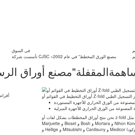
م
فى السوق
م
تأسست شركة CJSC «مصنع الورق المخطط" في عام 2002
همةالمقفلة"مصنع أوراق الرسم
أقراص 
يط في القوائم أو Z-fold لجهاز التسجيل الطبي
صنوعة من الورق الحراري للأجهزة المستوردة
لمصنوعة من الورق الحراري للأجهزة المنزلية
نحن ننتج أوراق المخططات بشكل لفات أو z-fold لمختلف أجهزة التسجيل الطبي للاستيراد مثل Biomedica Esaote و
Marjuette و Bioset و Bosh و Mortara و Nihon Konden و Burdick و Siemens و Cardiette و Toitu و Cardioline