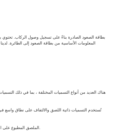
بطاقة الصعود الصادرة بناءً على تسجيل وصول الركاب. تحتوي ب
المعلومات الأساسية من بطاقة الصعود إلى الطائرة. لدين
هناك العديد من أنواع التسميات المختلفة ، بما في ذلك التسميات 
تُستخدم التسميات ذاتية اللصق والالتفاف على نطاق واسع في صن
الملصق المطبوع على الفيلم أغلى ثم الملصق المطبوع على ورقة ذاتية اللصق.