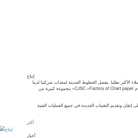
إنتاج
جات وتوقعات العملاء الأكثر تطلبا. بفضل الخطوط الحديثة لمعدات شركتنا لدينا
فرصة لإنتاج جميع أنواع منتجات الرسم البياني التي يتم عرضها في السوق الحالية. بالإضافة إلى ذلك ، نظرًا للزيادة المستمرة في قدرتنا ، قد تقدم CJSC «Factory of Chart paper» مجموعة كبيرة من
 إتقان وتقديم التقنيات الجديدة في جميع العمليات الفنية
أكثر
أخبار