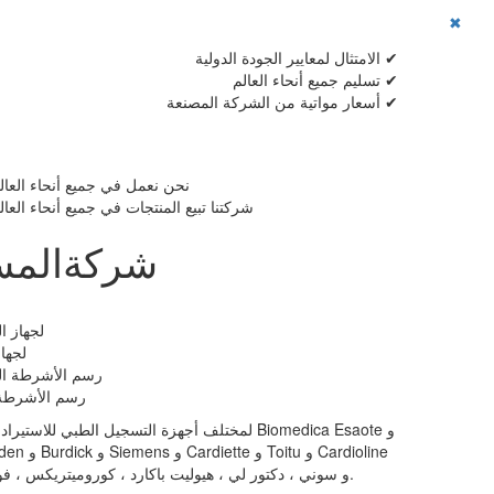
✖
الامتثال لمعايير الجودة الدولية ✔
تسليم جميع أنحاء العالم ✔
أسعار مواتية من الشركة المصنعة ✔
نحن نعمل في جميع أنحاء العال
شركتنا تبيع المنتجات في جميع أنحاء العال
شركةالمسا
أوراق التخط
رسم الأشرطة الم
رسم الأشرطة ا
و Hellige و Mitsubishi و Cardisuny و Medicor و سوني ، دكتور لي ، هيوليت باكارد ، كوروميتريكس ، فوكودا.