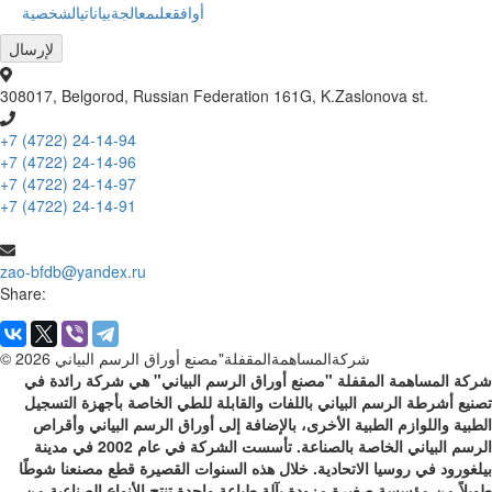
أوافقعلىمعالجةبياناتيالشخصية
308017, Belgorod, Russian Federation 161G, K.Zaslonova st.
+7 (4722) 24-14-94
+7 (4722) 24-14-96
+7 (4722) 24-14-97
+7 (4722) 24-14-91
zao-bfdb@yandex.ru
Share:
© 2026 شركةالمساهمةالمقفلة"مصنع أوراق الرسم البياني
شركة المساهمة المقفلة "مصنع أوراق الرسم البياني" هي شركة رائدة في
تصنيع أشرطة الرسم البياني باللفات والقابلة للطي الخاصة بأجهزة التسجيل
الطبية واللوازم الطبية الأخرى، بالإضافة إلى أوراق الرسم البياني وأقراص
الرسم البياني الخاصة بالصناعة. تأسست الشركة في عام 2002 في مدينة
بيلغورود في روسيا الاتحادية. خلال هذه السنوات القصيرة قطع مصنعنا شوطًا
طويلاً من مؤسسة صغيرة مزودة بآلة طباعة واحدة تنتج الأنواع الصناعية من