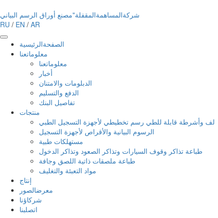
شركةالمساهمةالمقفلة"مصنع أوراق الرسم البياني
RU
/
EN
/
AR
الصفحةالرئيسية
معلوماتعنا
معلوماتعنا
أخبار
الدبلومات والامتنان
الدفع والتسليم
تفاصيل البنك
منتجات
لف وأشرطة قابلة للطي رسم تخطيطي لأجهزة التسجيل الطبي
الرسوم البيانية والأقراص لأجهزة التسجيل
مستهلكات طبية
طباعة تذاكر وقوف السيارات وتذاكر الصعود وتذاكر الدخول
طباعة ملصقات ذاتية اللصق وجافة
مواد التعبئة والتغليف
إنتاج
معرضالصور
شركاؤنا
اتصلبنا