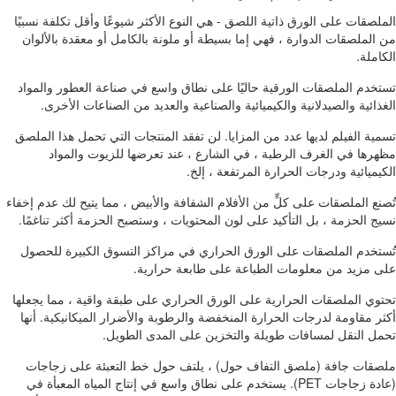
الملصقات على الورق ذاتية اللصق - هي النوع الأكثر شيوعًا وأقل تكلفة نسبيًا
من الملصقات الدوارة ، فهي إما بسيطة أو ملونة بالكامل أو معقدة بالألوان
الكاملة.
تستخدم الملصقات الورقية حاليًا على نطاق واسع في صناعة العطور والمواد
الغذائية والصيدلانية والكيميائية والصناعية والعديد من الصناعات الأخرى.
تسمية الفيلم لديها عدد من المزايا. لن تفقد المنتجات التي تحمل هذا الملصق
مظهرها في الغرف الرطبة ، في الشارع ، عند تعرضها للزيوت والمواد
الكيميائية ودرجات الحرارة المرتفعة ، إلخ.
تُصنع الملصقات على كلٍّ من الأفلام الشفافة والأبيض ، مما يتيح لك عدم إخفاء
نسيج الحزمة ، بل التأكيد على لون المحتويات ، وستصبح الحزمة أكثر تناغمًا.
تُستخدم الملصقات على الورق الحراري في مراكز التسوق الكبيرة للحصول
على مزيد من معلومات الطباعة على طابعة حرارية.
تحتوي الملصقات الحرارية على الورق الحراري على طبقة واقية ، مما يجعلها
أكثر مقاومة لدرجات الحرارة المنخفضة والرطوبة والأضرار الميكانيكية. أنها
تحمل النقل لمسافات طويلة والتخزين على المدى الطويل.
ملصقات جافة (ملصق التفاف حول) ، يلتف حول خط التعبئة على زجاجات
(عادة زجاجات PET). يستخدم على نطاق واسع في إنتاج المياه المعبأة في