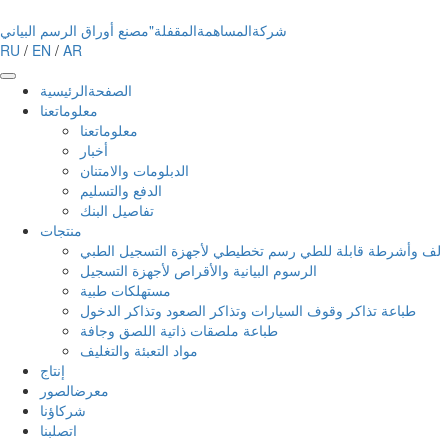
شركةالمساهمةالمقفلة"مصنع أوراق الرسم البياني
RU
/
EN
/
AR
الصفحةالرئيسية
معلوماتعنا
معلوماتعنا
أخبار
الدبلومات والامتنان
الدفع والتسليم
تفاصيل البنك
منتجات
لف وأشرطة قابلة للطي رسم تخطيطي لأجهزة التسجيل الطبي
الرسوم البيانية والأقراص لأجهزة التسجيل
مستهلكات طبية
طباعة تذاكر وقوف السيارات وتذاكر الصعود وتذاكر الدخول
طباعة ملصقات ذاتية اللصق وجافة
مواد التعبئة والتغليف
إنتاج
معرضالصور
شركاؤنا
اتصلبنا