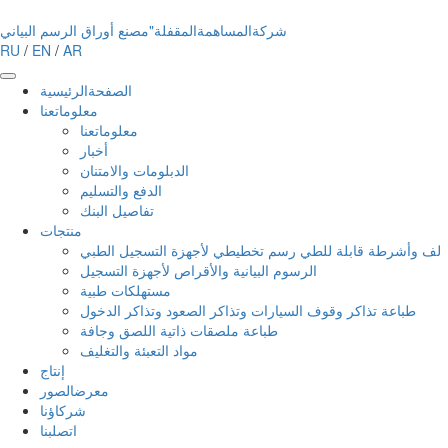
شركةالمساهمةالمقفلة"مصنع أوراق الرسم البياني
RU
/
EN
/
AR
الصفحةالرئيسية
معلوماتعنا
معلوماتعنا
أخبار
الدبلومات والامتنان
الدفع والتسليم
تفاصيل البنك
منتجات
لف وأشرطة قابلة للطي رسم تخطيطي لأجهزة التسجيل الطبي
الرسوم البيانية والأقراص لأجهزة التسجيل
مستهلكات طبية
طباعة تذاكر وقوف السيارات وتذاكر الصعود وتذاكر الدخول
طباعة ملصقات ذاتية اللصق وجافة
مواد التعبئة والتغليف
إنتاج
معرضالصور
شركاؤنا
اتصلبنا